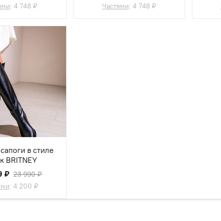
ями
:
4 748 ₽
Частями
:
4 748 ₽
сапоги в стиле
ак BRITNEY
9 ₽
23 990 ₽
ями
:
4 200 ₽