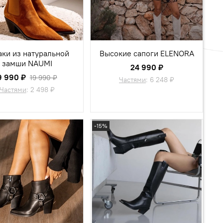
аки из натуральной
Высокие сапоги ELENORA
замши NAUMI
24 990 ₽
9 990 ₽
19 990 ₽
Частями
:
6 248 ₽
Частями
:
2 498 ₽
-15%