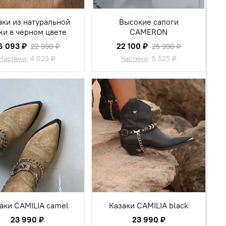
аки из натуральной
Высокие сапоги
жи в черном цвете
CAMERON
6 093 ₽
22 100 ₽
22 990 ₽
25 990 ₽
Частями
:
4 023 ₽
Частями
:
5 525 ₽
аки CAMILIA camel
Казаки CAMILIA black
23 990 ₽
23 990 ₽