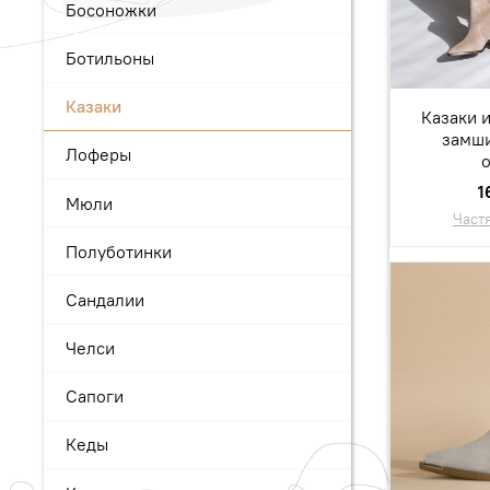
Босоножки
Ботильоны
Казаки
Казаки 
замши
Лоферы
1
Мюли
Част
Полуботинки
Сандалии
Челси
Сапоги
Кеды