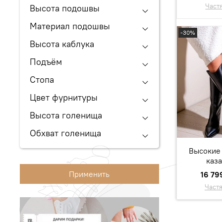
Част
Высота подошвы
Материал подошвы
-30%
Высота каблука
Подъём
Стопа
Цвет фурнитуры
Высота голенища
Обхват голенища
Высокие 
каз
Применить
16 79
Част