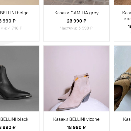
BELLINI beige
Казаки CAMILIA grey
Каз
ко
8 990 ₽
23 990 ₽
1
ями
:
4 748 ₽
Частями
:
5 998 ₽
BELLINI black
Казаки BELLINI vizone
Каз
8 990 ₽
18 990 ₽