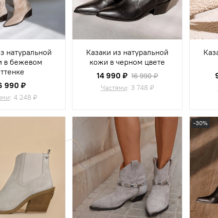
из натуральной
Казаки из натуральной
Каз
 в бежевом
кожи в черном цвете
оттенке
14 990 ₽
16 990 ₽
6 990 ₽
Частями
:
3 748 ₽
ями
:
4 248 ₽
-30%