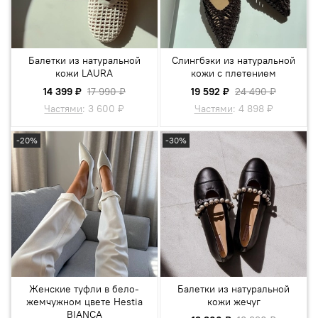
Балетки из натуральной
Слингбэки из натуральной
кожи LAURA
кожи с плетением
14 399 ₽
17 990 ₽
19 592 ₽
24 490 ₽
Частями
:
3 600 ₽
Частями
:
4 898 ₽
-20%
-30%
Женские туфли в бело-
Балетки из натуральной
жемчужном цвете Hestia
кожи жечуг
BIANCA