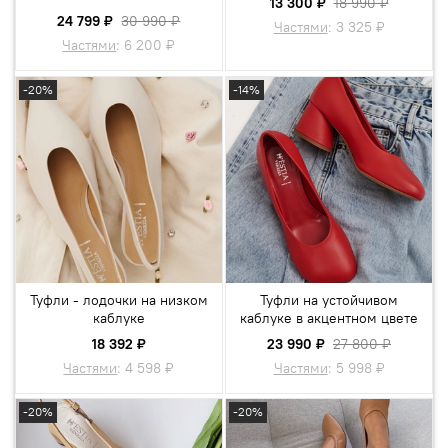
13 300 ₽
18 990 ₽
24 799 ₽
30 990 ₽
Частями
:
3 325 ₽
Частями
:
6 200 ₽
-20%
-14%
Туфли - лодочки на низком
Туфли на устойчивом
каблуке
каблуке в акцентном цвете
18 392 ₽
23 990 ₽
27 800 ₽
Частями
:
4 598 ₽
Частями
:
5 998 ₽
-20%
-20%