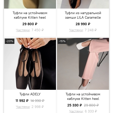
Туфли на устойчивом
Туфли из натуральной
каблуке Kitten heel
замши LILA Сaramelle
29 800 ₽
28 990 ₽
Частями
:
7 450 ₽
Частями
:
7 248 ₽
-20%
-15%
Туфли ADELY
Туфли на устойчивом
каблуке Kitten heel
11 992 ₽
14 990 ₽
25 330 ₽
29 800 ₽
Частями
:
2 998 ₽
Частями
:
6 333 ₽