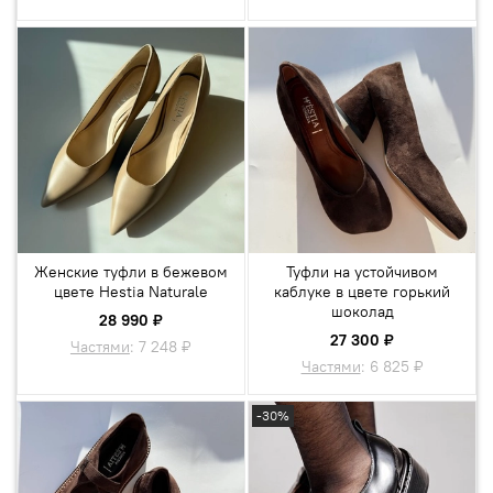
Женские туфли в бежевом
Туфли на устойчивом
цвете Hestia Naturale
каблуке в цвете горький
шоколад
28 990 ₽
27 300 ₽
Частями
:
7 248 ₽
Частями
:
6 825 ₽
-30%