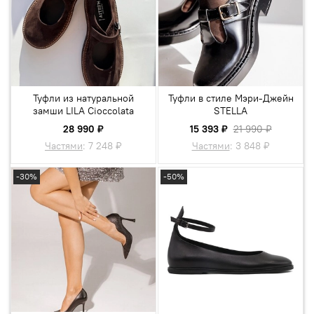
Туфли из натуральной
Туфли в стиле Мэри-Джейн
замши LILA Cioccolata
STELLA
28 990 ₽
15 393 ₽
21 990 ₽
Частями
:
7 248 ₽
Частями
:
3 848 ₽
-30%
-50%