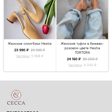
Женские слингбэки Hestia
Женские туфли в бежево-
розовом цвете Hestia
23 990 ₽
29 990 ₽
TORTORA
Частями
:
5 998 ₽
24 160 ₽
30 200 ₽
Частями
:
6 040 ₽