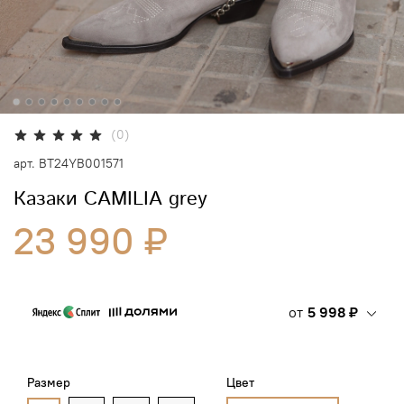
(0)
арт.
BT24YB001571
Казаки CAMILIA grey
23 990 ₽
от
5 998 ₽
Размер
Цвет