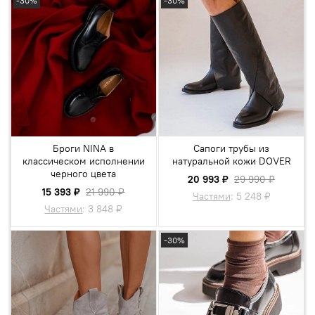
-30%
-30%
Броги NINA в
Сапоги трубы из
классическом исполнении
натуральной кожи DOVER
черного цвета
20 993 ₽
29 990 ₽
15 393 ₽
21 990 ₽
Частями
:
5 248 ₽
Частями
:
3 848 ₽
-30%