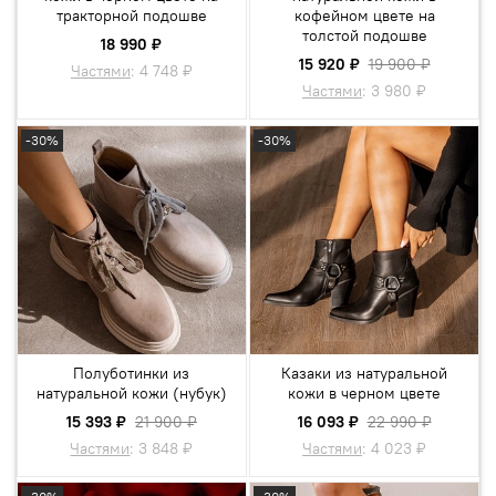
тракторной подошве
кофейном цвете на
толстой подошве
18 990 ₽
15 920 ₽
19 900 ₽
Частями
:
4 748 ₽
Частями
:
3 980 ₽
-30%
-30%
Полуботинки из
Казаки из натуральной
натуральной кожи (нубук)
кожи в черном цвете
15 393 ₽
21 900 ₽
16 093 ₽
22 990 ₽
Частями
:
3 848 ₽
Частями
:
4 023 ₽