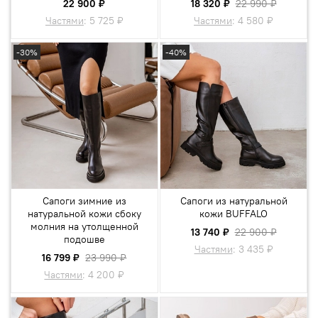
22 900 ₽
18 320 ₽
22 990 ₽
Частями
:
5 725 ₽
Частями
:
4 580 ₽
-30%
-40%
Сапоги зимние из
Сапоги из натуральной
натуральной кожи сбоку
кожи BUFFALO
молния на утолщенной
13 740 ₽
22 900 ₽
подошве
Частями
:
3 435 ₽
16 799 ₽
23 990 ₽
Частями
:
4 200 ₽