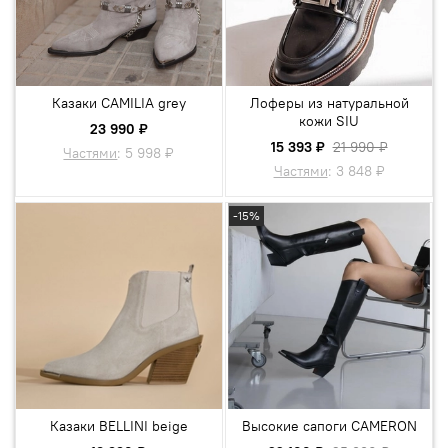
Казаки CAMILIA grey
Лоферы из натуральной
кожи SIU
23 990 ₽
15 393 ₽
21 990 ₽
Частями
:
5 998 ₽
Частями
:
3 848 ₽
-15%
Казаки BELLINI beige
Высокие сапоги CAMERON