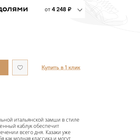
от
4 248 ₽
Купить в 1 клик
альной
итальянской
замши в стиле
енный каблук обеспечит
течении всего дня.
Казаки уже
я как модная классика и могут