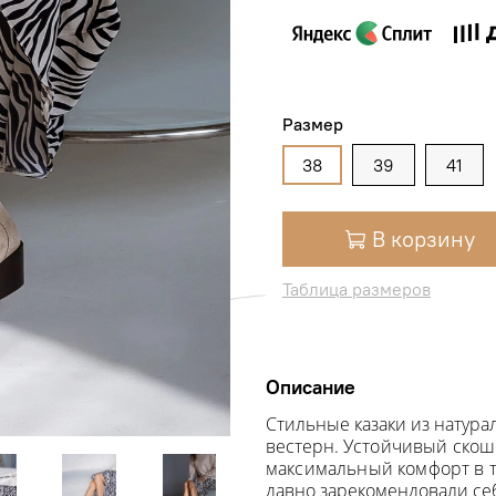
Размер
38
39
41
В корзину
Таблица размеров
Описание
Стильные казаки из натур
вестерн
.
Устойчивый скош
максимальный
комфорт в 
давно зарекомендовали себ