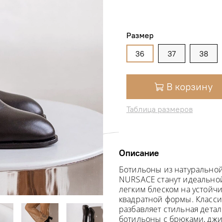
Размер
36
37
38
В корзину
Таблица размеров
Описание
Ботильоны из натуральной
NURSACE
станут идеально
легким блеском на устойчи
квадратной формы. Класс
разбавляет
стильная детал
ботильоны с брюками, дж