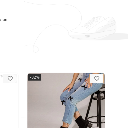
влял
-32%