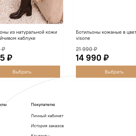
оны из натуральной кожи
Ботильоны кожаные в цве
ойчивом каблуке
visone
 ₽
21 990 ₽
5 ₽
14 990 ₽
Выбрать
Выбрать
елы
Покупателю
Личный кабинет
История заказов
Контакты