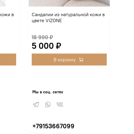
кожи в
Сандалии из натуральной кожи в
Санд
цвете VIZONE
оран
18 990 ₽
8 10
5 000 ₽
3 
В корзину
Мы в соц. сетях
+79153667099