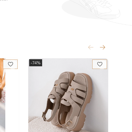
-74%
-52%