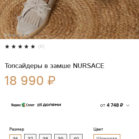
(0)
Топсайдеры в замше NURSACE
18 990 ₽
от
4 748 ₽
Размер
Цвет
Шоколад
36
37
38
39
40