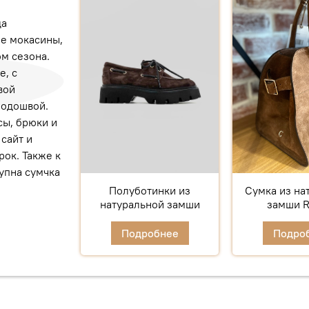
да
ые мокасины,
ом сезона.
е, с
вой
подошвой.
сы, брюки и
 сайт и
рок. Также к
упна сумчка
Полуботинки из
Сумка из на
натуральной замши
замши 
Подробнее
Подро