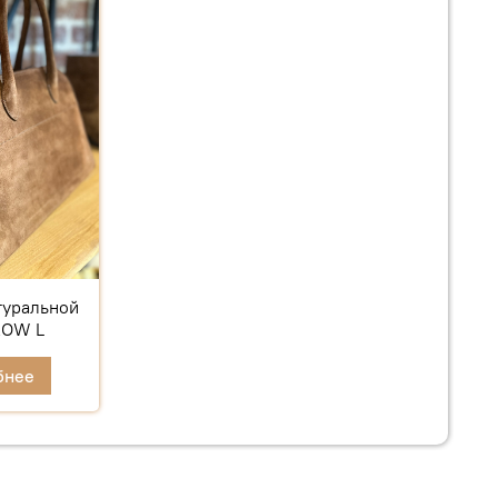
туральной
ROW L
бнее