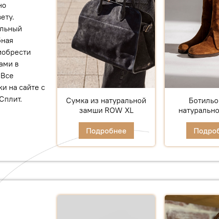
но
ету.
альный
бная
иобрести
ами в
 Все
и на сайте с
Сплит.
Сумка из натуральной
Ботильо
замши ROW XL
натуральн
Подробнее
Подро